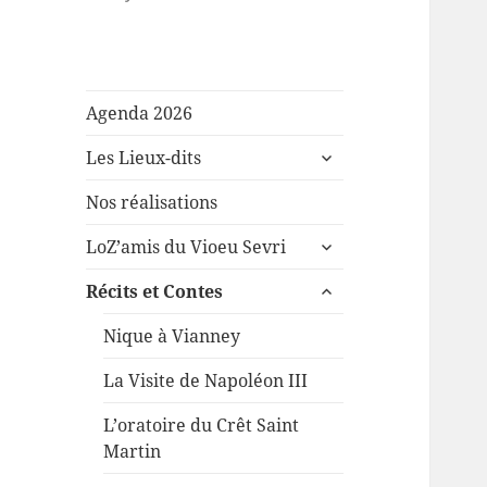
Agenda 2026
ouvrir
Les Lieux-dits
le
sous-
Nos réalisations
menu
ouvrir
LoZ’amis du Vioeu Sevri
le
ouvrir
sous-
Récits et Contes
le
menu
sous-
Nique à Vianney
menu
La Visite de Napoléon III
L’oratoire du Crêt Saint
Martin