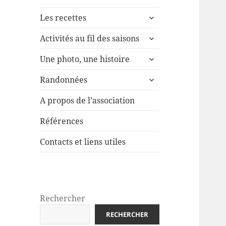
ouvrir
Les recettes
le
ouvrir
sous-
Activités au fil des saisons
le
menu
ouvrir
sous-
Une photo, une histoire
le
menu
ouvrir
sous-
Randonnées
le
menu
sous-
A propos de l’association
menu
Références
Contacts et liens utiles
Rechercher
RECHERCHER